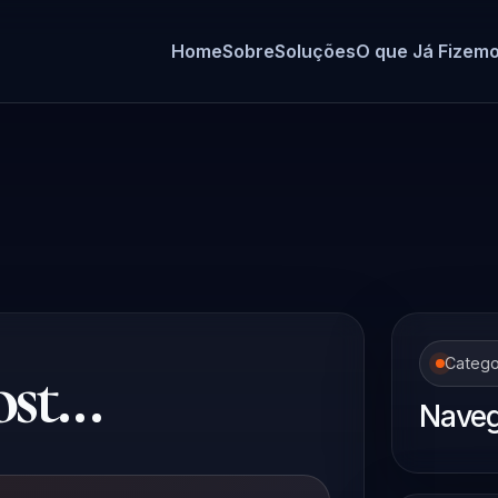
Home
Sobre
Soluções
O que Já Fizem
t...
Catego
Naveg