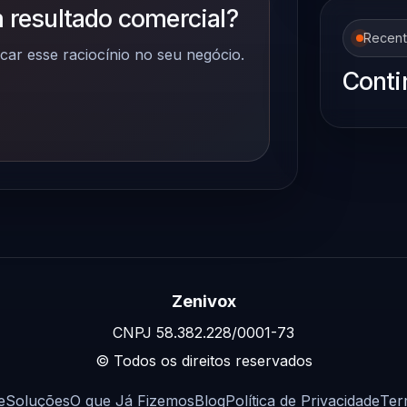
 resultado comercial?
Recen
car esse raciocínio no seu negócio.
Conti
Zenivox
CNPJ 58.382.228/0001-73
© Todos os direitos reservados
e
Soluções
O que Já Fizemos
Blog
Política de Privacidade
Ter