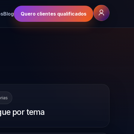
os
Blog
Quero clientes qualificados
rias
ue por tema