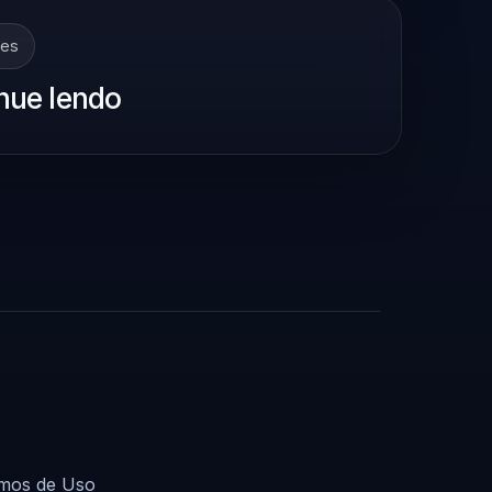
tes
nue lendo
mos de Uso