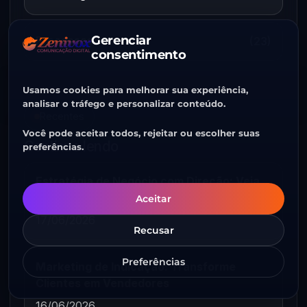
Gerenciar
Processos
(23)
consentimento
Usamos cookies para melhorar sua experiência,
analisar o tráfego e personalizar conteúdo.
Recentes
Você pode aceitar todos, rejeitar ou escolher suas
Continue lendo
preferências.
Estratégia de Negócio com Direção: Veja
Como Fazer
Aceitar
17/06/2026
Recusar
Preferências
Marketing de Indicação: Transforme
Clientes em Vendedores
16/06/2026