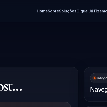
Home
Sobre
Soluções
O que Já Fizem
t...
Catego
Naveg