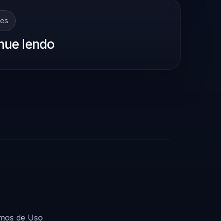
tes
nue lendo
mos de Uso