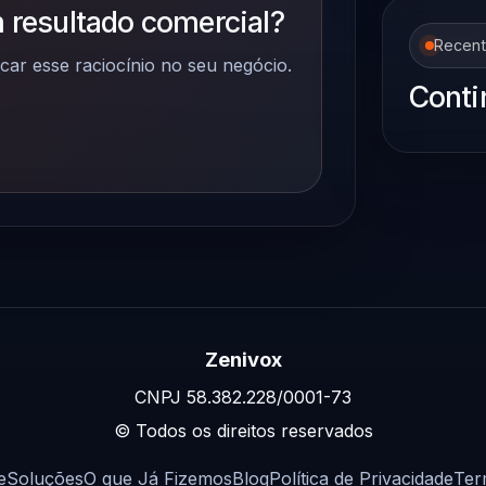
 resultado comercial?
Recen
car esse raciocínio no seu negócio.
Conti
Zenivox
CNPJ 58.382.228/0001-73
© Todos os direitos reservados
e
Soluções
O que Já Fizemos
Blog
Política de Privacidade
Ter