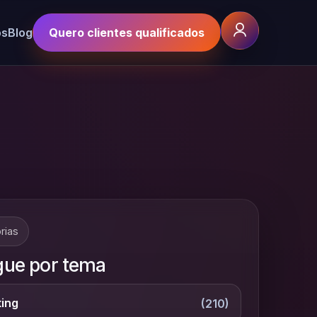
os
Blog
Quero clientes qualificados
rias
ue por tema
ing
(210)