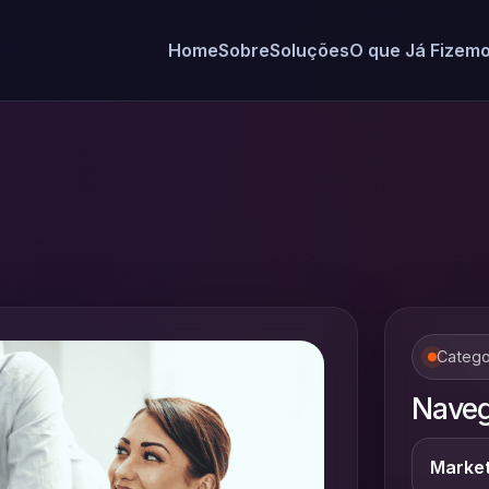
Home
Sobre
Soluções
O que Já Fizem
Catego
Naveg
Market