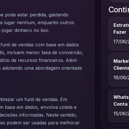
Conti
e pode estar perdida, gastando
 a lugar nenhum, enquanto outros
Estrat
ogar dinheiro no lixo.
Fazer
17/06/
funil de vendas com base em dados
ado, incluem menor taxa de conversão,
ício de recursos financeiros. Além
Market
Client
das adotando uma abordagem orientada
16/06/
WhatsA
timizar um funil de vendas. Em
Conta
om base em dados, envolva coleta e
15/06/
decisões informadas. Neste sentido,
ões podem ser usadas para melhorar