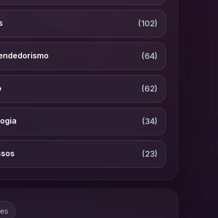
s
(102)
endedorismo
(64)
o
(62)
ogia
(34)
ssos
(23)
tes