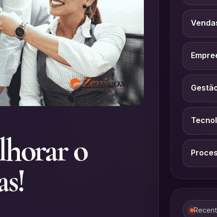
Venda
Empre
Gestã
Tecnol
lhorar o
Proce
as!
Recen