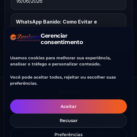
16/06/2026
WhatsApp Banido: Como Evitar e
Recuperar a Conta
Gerenciar
15/06/2026
consentimento
Usamos cookies para melhorar sua experiência,
analisar o tráfego e personalizar conteúdo.
Você pode aceitar todos, rejeitar ou escolher suas
preferências.
Zenivox
CNPJ 58.382.228/0001-73
Aceitar
© Todos os direitos reservados
Recusar
Home
Sobre
Soluções
O que Já Fizemos
Blog
Política de Privacidade
Termos de Uso
Preferências