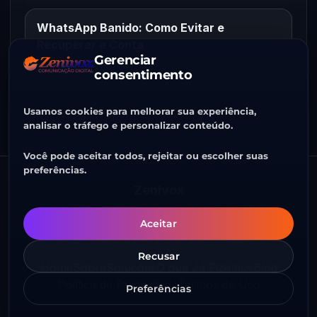
WhatsApp Banido: Como Evitar e
Recuperar a Conta
Gerenciar
15/06/2026
consentimento
Usamos cookies para melhorar sua experiência,
analisar o tráfego e personalizar conteúdo.
Você pode aceitar todos, rejeitar ou escolher suas
preferências.
Zenivox
CNPJ 58.382.228/0001-73
Aceitar
© Todos os direitos reservados
Recusar
Home
Sobre
Soluções
O que Já Fizemos
Blog
Política de Privacidade
Termos de Uso
Preferências