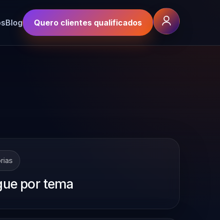
os
Blog
Quero clientes qualificados
rias
ue por tema