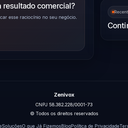
 resultado comercial?
Recen
car esse raciocínio no seu negócio.
Conti
Zenivox
CNPJ 58.382.228/0001-73
© Todos os direitos reservados
e
Soluções
O que Já Fizemos
Blog
Política de Privacidade
Ter