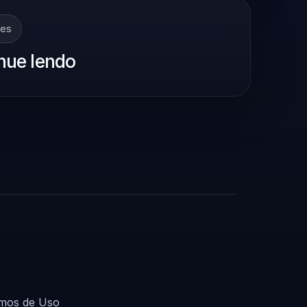
tes
nue lendo
mos de Uso