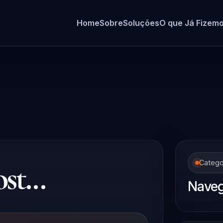
Home
Sobre
Soluções
O que Já Fizem
t...
Catego
Naveg