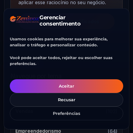
aplicar esse raciocínio no seu negócio.
Gerenciar
Quero clientes qualificados
consentimento
Usamos cookies para melhorar sua experiência,
analisar o tráfego e personalizar conteúdo.
Você pode aceitar todos, rejeitar ou escolher suas
Categorias
preferências.
Navegue por tema
Aceitar
Marketing
(210)
Recusar
Vendas
(102)
Preferências
Empreendedorismo
(64)