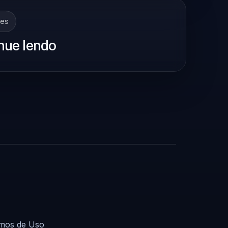
tes
nue lendo
mos de Uso