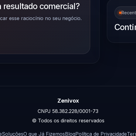
 resultado comercial?
Recen
car esse raciocínio no seu negócio.
Conti
Zenivox
CNPJ 58.382.228/0001-73
© Todos os direitos reservados
e
Soluções
O que Já Fizemos
Blog
Política de Privacidade
Ter