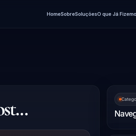
Home
Sobre
Soluções
O que Já Fizem
t...
Catego
Naveg