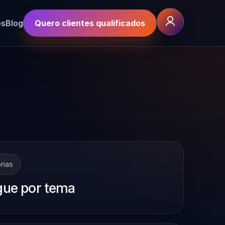
os
Blog
Quero clientes qualificados
rias
ue por tema