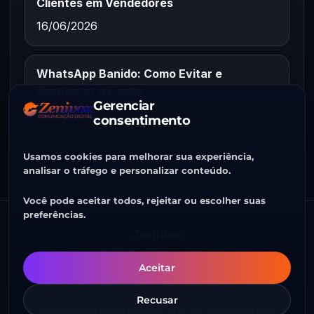
Clientes em Vendedores
16/06/2026
WhatsApp Banido: Como Evitar e
Recuperar a Conta
Gerenciar
15/06/2026
consentimento
Usamos cookies para melhorar sua experiência,
analisar o tráfego e personalizar conteúdo.
Você pode aceitar todos, rejeitar ou escolher suas
preferências.
Zenivox
CNPJ 58.382.228/0001-73
Aceitar
© Todos os direitos reservados
Recusar
Home
Sobre
Soluções
O que Já Fizemos
Blog